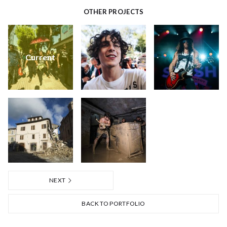
OTHER PROJECTS
Current
NEXT
BACK TO PORTFOLIO